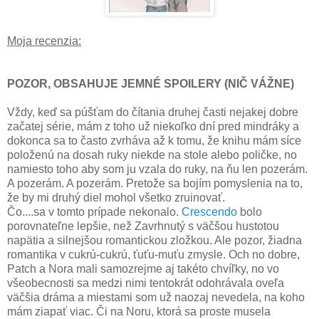
Moja recenzia:
POZOR, OBSAHUJE JEMNÉ SPOILERY (NIČ VÁŽNE)
Vždy, keď sa púšťam do čítania druhej časti nejakej dobre
začatej série, mám z toho už niekoľko dní pred mindráky a
dokonca sa to často zvrháva až k tomu, že knihu mám síce
položenú na dosah ruky niekde na stole alebo poličke, no
namiesto toho aby som ju vzala do ruky, na ňu len pozerám.
A pozerám. A pozerám. Pretože sa bojím pomyslenia na to,
že by mi druhý diel mohol všetko zruinovať.
Čo....sa v tomto prípade nekonalo.
Crescendo
bolo
porovnateľne lepšie, než Zavrhnutý s väčšou hustotou
napätia a silnejšou romantickou zložkou. Ale pozor, žiadna
romantika v cukrú-cukrú, ťuťu-muťu zmysle. Och no dobre,
Patch a Nora mali samozrejme aj takéto chvíľky, no vo
všeobecnosti sa medzi nimi tentokrát odohrávala oveľa
väčšia dráma a miestami som už naozaj nevedela, na koho
mám ziapať viac. Či na Noru, ktorá sa proste musela