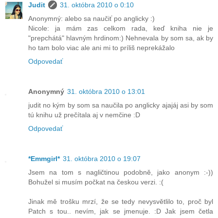
Judit
31. októbra 2010 o 0:10
Anonymný: alebo sa naučiť po anglicky :)
Nicole: ja mám zas celkom rada, keď kniha nie je
"prepchátá" hlavným hrdinom:) Nehnevala by som sa, ak by
ho tam bolo viac ale ani mi to príliš neprekážalo
Odpovedať
Anonymný
31. októbra 2010 o 13:01
judit no kým by som sa naučila po anglicky ajajáj asi by som
tú knihu už prečítala aj v nemčine :D
Odpovedať
*Emmgirl*
31. októbra 2010 o 19:07
Jsem na tom s nagličtinou podobně, jako anonym :-))
Bohužel si musím počkat na českou verzi. :(
Jinak mě trošku mrzí, že se tedy nevysvětlilo to, proč byl
Patch s tou.. nevím, jak se jmenuje. :D Jak jsem četla