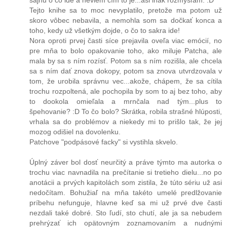
šajnu o čo ide a neviem čím to je...asi inak rozmýšľam. :D
Tejto knihe sa to moc nevyplatilo, pretože ma potom už
skoro vôbec nebavila, a nemohla som sa dočkať konca a
toho, kedy už všetkým dojde, o čo to sakra ide!
Nora oproti prvej časti síce prejavila oveľa viac emócií, no
pre mňa to bolo opakovanie toho, ako miluje Patcha, ale
mala by sa s ním rozísť. Potom sa s ním rozišla, ale chcela
sa s ním dať znova dokopy, potom sa znova utvrdzovala v
tom, že urobila správnu vec...akože, chápem, že sa cítila
trochu rozpoltená, ale pochopila by som to aj bez toho, aby
to dookola omieľala a mrnčala nad tým...plus to
špehovanie? :D To čo bolo? Skrátka, robila strašné hlúposti,
vrhala sa do problémov a niekedy mi to prišlo tak, že jej
mozog odišiel na dovolenku.
Patchove "podpásové facky" si vystihla skvelo.
Úplný záver bol dosť neurčitý a práve týmto ma autorka o
trochu viac navnadila na prečítanie si tretieho dielu...no po
anotácii a prvých kapitolách som zistila, že túto sériu už asi
nedočítam. Bohužiaľ na mňa takéto umelé predlžovanie
príbehu nefunguje, hlavne keď sa mi už prvé dve časti
nezdali také dobré. Sto ľudí, sto chutí, ale ja sa nebudem
prehrýzať ich opätovným zoznamovaním a nudnými