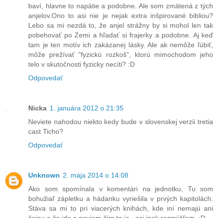
baví, hlavne to napätie a podobne. Ale som zmätená z tých
anjelov.Ono to asi nie je nejak extra inšpirované bibliou?
Lebo sa mi nezdá to, že anjel strážny by si mohol len tak
pobehovať po Zemi a hľadať si frajerky a podobne. Aj keď
tam je ten motív ich zakázanej lásky. Ale ak nemôže ľúbiť,
môže prežívať "fyzickú rozkoš", ktorú mimochodom jeho
telo v skutočnosti fyzicky necíti? :D
Odpovedať
Nicka
1. januára 2012 o 21:35
Neviete nahodou niekto kedy bude v slovenskej verzii tretia
cast Ticho?
Odpovedať
Unknown
2. mája 2014 o 14:08
Ako som spomínala v komentári na jednotku, Tu som
bohužiaľ zápletku a hádanku vyriešila v prvých kapitolách.
Stáva sa mi to pri viacerých knihách, kde iní nemajú ani