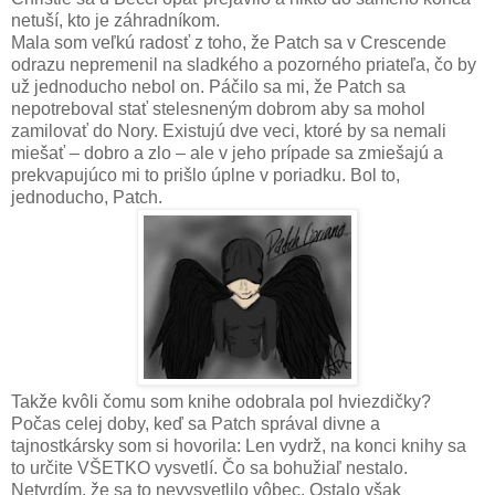
netuší, kto je záhradníkom.
Mala som veľkú radosť z toho, že Patch sa v Crescende
odrazu nepremenil na sladkého a pozorného priateľa, čo by
už jednoducho nebol on. Páčilo sa mi, že Patch sa
nepotreboval stať stelesneným dobrom aby sa mohol
zamilovať do Nory. Existujú dve veci, ktoré by sa nemali
miešať – dobro a zlo – ale v jeho prípade sa zmiešajú a
prekvapujúco mi to prišlo úplne v poriadku. Bol to,
jednoducho, Patch.
Takže kvôli čomu som knihe odobrala pol hviezdičky?
Počas celej doby, keď sa Patch správal divne a
tajnostkársky som si hovorila: Len vydrž, na konci knihy sa
to určite VŠETKO vysvetlí. Čo sa bohužiaľ nestalo.
Netvrdím, že sa to nevysvetlilo vôbec. Ostalo však