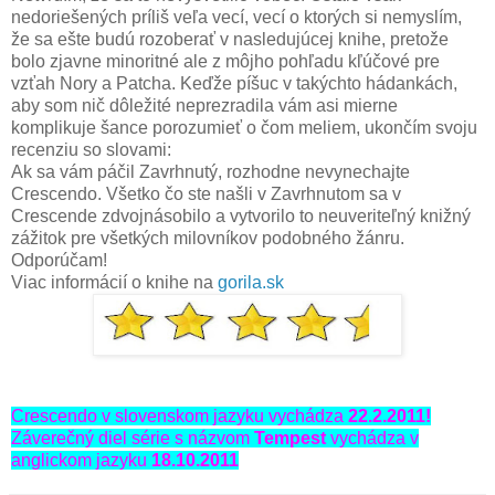
nedoriešených príliš veľa vecí, vecí o ktorých si nemyslím,
že sa ešte budú rozoberať v nasledujúcej knihe, pretože
bolo zjavne minoritné ale z môjho pohľadu kľúčové pre
vzťah Nory a Patcha. Keďže píšuc v takýchto hádankách,
aby som nič dôležité neprezradila vám asi mierne
komplikuje šance porozumieť o čom meliem, ukončím svoju
recenziu so slovami:
Ak sa vám páčil Zavrhnutý, rozhodne nevynechajte
Crescendo. Všetko čo ste našli v Zavrhnutom sa v
Crescende zdvojnásobilo a vytvorilo to neuveriteľný knižný
zážitok pre všetkých milovníkov podobného žánru.
Odporúčam!
Viac informácií o knihe na
gorila.sk
Crescendo v slovenskom jazyku vychádza
22.2.2011!
Záverečný diel série s názvom
Tempest
vychádza v
anglickom jazyku
18.10.2011