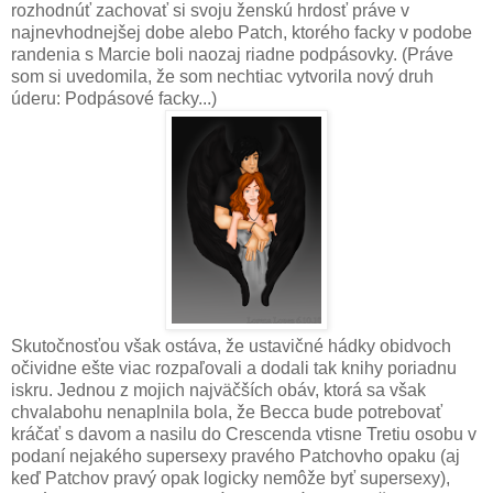
rozhodnúť zachovať si svoju ženskú hrdosť práve v
najnevhodnejšej dobe alebo Patch, ktorého facky v podobe
randenia s Marcie boli naozaj riadne podpásovky. (Práve
som si uvedomila, že som nechtiac vytvorila nový druh
úderu: Podpásové facky...)
Skutočnosťou však ostáva, že ustavičné hádky obidvoch
očividne ešte viac rozpaľovali a dodali tak knihy poriadnu
iskru. Jednou z mojich najväčších obáv, ktorá sa však
chvalabohu nenaplnila bola, že Becca bude potrebovať
kráčať s davom a nasilu do Crescenda vtisne Tretiu osobu v
podaní nejakého supersexy pravého Patchovho opaku (aj
keď Patchov pravý opak logicky nemôže byť supersexy),