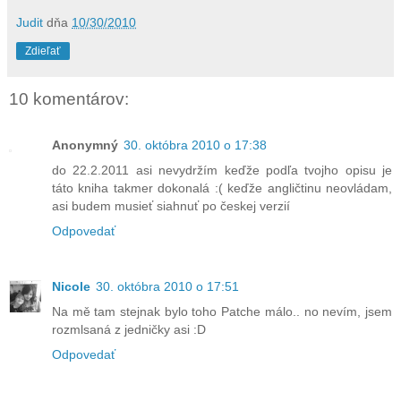
Judit
dňa
10/30/2010
Zdieľať
10 komentárov:
Anonymný
30. októbra 2010 o 17:38
do 22.2.2011 asi nevydržím keďže podľa tvojho opisu je
táto kniha takmer dokonalá :( keďže angličtinu neovládam,
asi budem musieť siahnuť po českej verzií
Odpovedať
Nicole
30. októbra 2010 o 17:51
Na mě tam stejnak bylo toho Patche málo.. no nevím, jsem
rozmlsaná z jedničky asi :D
Odpovedať