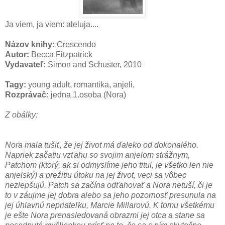
Ja viem, ja viem: aleluja....
Názov knihy:
Crescendo
Autor:
Becca Fitzpatrick
Vydavateľ:
Simon and Schuster, 2010
Tagy:
young adult, romantika, anjeli,
Rozprávač:
jedna 1.osoba (Nora)
Z obálky:
Nora mala tušiť, že jej život má ďaleko od dokonalého.
Napriek začatiu vzťahu so svojim anjelom strážnym,
Patchom (ktorý, ak si odmyslíme jeho titul, je všetko len nie
anjelský) a prežitiu útoku na jej život, veci sa vôbec
nezlepšujú. Patch sa začína odťahovať a Nora netuší, či je
to v záujme jej dobra alebo sa jeho pozornosť presunula na
jej úhlavnú nepriateľku, Marcie Millarovú. K tomu všetkému
je ešte Nora prenasledovaná obrazmi jej otca a stane sa