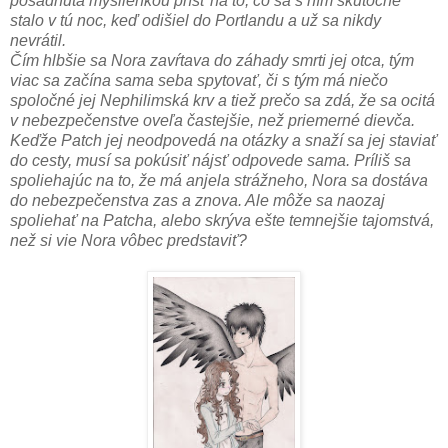
posadnutá myšlienkou prísť na to, čo sa s ním skutočne
stalo v tú noc, keď odišiel do Portlandu a už sa nikdy
nevrátil.
Čím hlbšie sa Nora zavŕtava do záhady smrti jej otca, tým
viac sa začína sama seba spytovať, či s tým má niečo
spoločné jej Nephilimská krv a tiež prečo sa zdá, že sa ocitá
v nebezpečenstve oveľa častejšie, než priemerné dievča.
Keďže Patch jej neodpovedá na otázky a snaží sa jej staviať
do cesty, musí sa pokúsiť nájsť odpovede sama. Príliš sa
spoliehajúc na to, že má anjela strážneho, Nora sa dostáva
do nebezpečenstva zas a znova. Ale môže sa naozaj
spoliehať na Patcha, alebo skrýva ešte temnejšie tajomstvá,
než si vie Nora vôbec predstaviť?