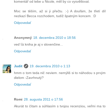
komentář od tebe u Nicole, měl by co vysvětlovat.
Moc se těším, až si ji přečtu. :-) A doufám, že třetí díl
nezkazí Becca rozchodem, tudíž špatným koncem. :D
Odpovedať
Anonymný
18. decembra 2010 o 18:56
ved´ťá kniha je aj v slovenčine...
Odpovedať
Judit
19. decembra 2010 o 1:13
hmm o tom teda nič neviem. nemýliš si to náhodou s prvým
dielom -Zavrhnutý?
Odpovedať
Romi
28. augusta 2011 o 17:56
Akurát to čítam a súhlasím s tvojou recenziou, veľmi ma to