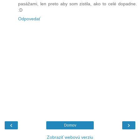
pasážami, len preto aby som zistila, ako to celé dopadne.
:D
Odpovedať
‹
›
Domov
Zobraziť webovú verziu