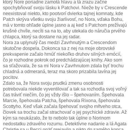
ktorý Nore poriadne zamotá hlavu a tá zrazu začne
spochybňovať svoju lásku k Patchovi. Nieže by v Crescende
neexistoval niekto, kto pootvorí dvierka tajnej komnaty, kde
Patch skrýva všetku svoju žiarlivosť, no Nora, vďaka Bohu,
má v tomto ohľade úplne jasno a aj keď s Patchom prežívajú
krušné chvíle, necíti sa na to, aby utekala do náručia prvého
chlapca, ktorý sa dostane na jej radar.
Nora za uplynulý čas medzi Zavrhnutým a Crescendom
skutočne dospela. Dokonca sa z nej na moje obrovské
prekvapenie začalo hrnúť niekoľko druhov silných emócií,
čo je rozhodne pokrok od predchádzajúcej knihy. Ako som
sa sťažovala, že sa mi Nora v Zavrhnutom zdala byť trochu
chladná a odmeraná, teraz ma skoro prizabila lavína jej
pocitov.
Zdalo sa, že Nora svoju prudkú zmenu osobnosti
potrebovala niekde vyventilovať a tak sa rozhodla svoj voľný
čas tráviť niečím, čo jej vždy išlo – špehovaním. Špehovala
Marcie, špehovala Patcha, špehovala Rixona, špehovala
Scottyho. Keď však začala špehovať svojho mŕtveho otca,
človek sa trochu začal strachovať o jej psychické zdravie. Až
kým sa neukázalo, že to nebolo tak úplne o Norinom
nedostatku zdravého rozumu. Detektívne nadanie a lá Agata
Christie sa u Becci opäť prejavilo a nikto do samého konca