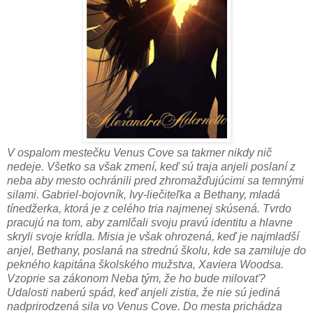
V ospalom mestečku Venus Cove sa takmer nikdy nič
nedeje. Všetko sa však zmení, keď sú traja anjeli poslaní z
neba aby mesto ochránili pred zhromažďujúcimi sa temnými
silami. Gabriel-bojovník, Ivy-liečiteľka a Bethany, mladá
tínedžerka, ktorá je z celého tria najmenej skúsená. Tvrdo
pracujú na tom, aby zamlčali svoju pravú identitu a hlavne
skryli svoje krídla. Misia je však ohrozená, keď je najmladší
anjel, Bethany, poslaná na strednú školu, kde sa zamiluje do
pekného kapitána školského mužstva, Xaviera Woodsa.
Vzoprie sa zákonom Neba tým, že ho bude milovať?
Udalosti naberú spád, keď anjeli zistia, že nie sú jediná
nadprirodzená sila vo Venus Cove. Do mesta prichádza