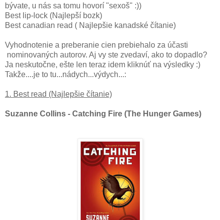
bývate, u nás sa tomu hovorí "sexoš" :))
Best lip-lock (Najlepší bozk)
Best canadian read ( Najlepšie kanadské čítanie)
Vyhodnotenie a preberanie cien prebiehalo za účasti
nominovaných autorov. Aj vy ste zvedaví, ako to dopadlo?
Ja neskutočne, ešte len teraz idem kliknúť na výsledky :)
Takže....je to tu...nádych...výdych...:
1. Best read (Najlepšie čítanie)
Suzanne Collins - Catching Fire (The Hunger Games)