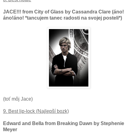
JACE!!! from City of Glass by Cassandra Clare (áno!
áno!áno! *tancujem tanec radosti na svojej posteli*)
(toť môj Jace)
9. Best lip-lock (Najlepší bozk)
Edward and Bella from Breaking Dawn by Stephenie
Meyer