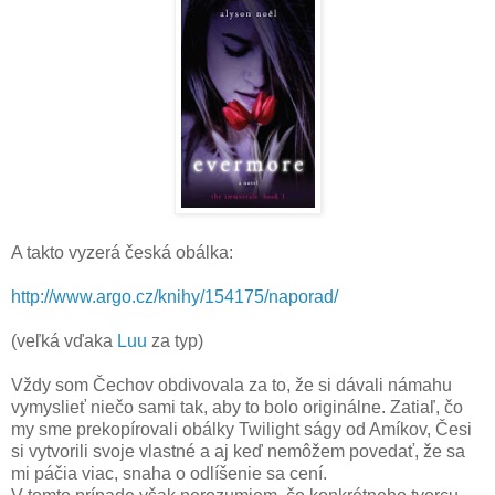
A takto vyzerá česká obálka:
http://www.argo.cz/knihy/154175/naporad/
(veľká vďaka
Luu
za typ)
Vždy som Čechov obdivovala za to, že si dávali námahu
vymyslieť niečo sami tak, aby to bolo originálne. Zatiaľ, čo
my sme prekopírovali obálky Twilight ságy od Amíkov, Česi
si vytvorili svoje vlastné a aj keď nemôžem povedať, že sa
mi páčia viac, snaha o odlíšenie sa cení.