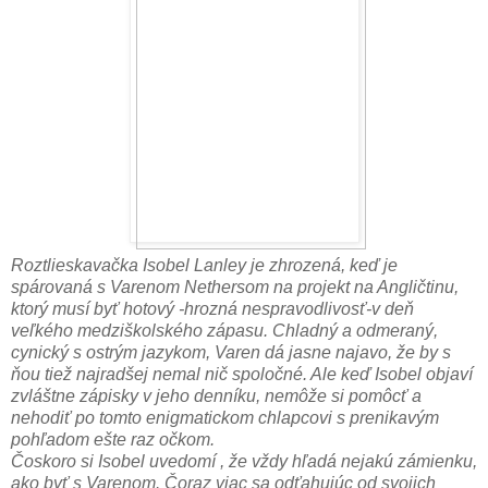
Roztlieskavačka Isobel Lanley je zhrozená, keď je
spárovaná s Varenom Nethersom na projekt na Angličtinu,
ktorý musí byť hotový -hrozná nespravodlivosť-v deň
veľkého medziškolského zápasu. Chladný a odmeraný,
cynický s ostrým jazykom, Varen dá jasne najavo, že by s
ňou tiež najradšej nemal nič spoločné. Ale keď Isobel objaví
zvláštne zápisky v jeho denníku, nemôže si pomôcť a
nehodiť po tomto enigmatickom chlapcovi s prenikavým
pohľadom ešte raz očkom.
Čoskoro si Isobel uvedomí , že vždy hľadá nejakú zámienku,
ako byť s Varenom. Čoraz viac sa odťahujúc od svojich