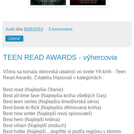
Judit
dňa
9/26/2010
2 komentáre:
Zdieľať
TEEN READ AWARDS - výhercovia
Včera sa konala obrovská udalosť vo svete YA kníh - Teen
Read Awards. Čitatelia hlasovali v kategóriách :
Best read (Najlepšie čítanie)
Best all-time fave (Najlepšia kniha všetkých čias)
Best teen series (Najlepšia tínedžerská séria)
Best book-to-flick (Najlepšia sfilmovaná kniha)
Best new writer (Najlepší nový spisovateľ)
Best hero (Najlepší hrdina)
Best villain (Najlepší zloduch)
Best hottie (Najlepší ...doplňte si podľa regiónu v ktorom