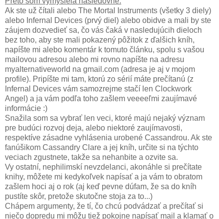
Preto som vymyslela nasledovné:
Ak ste už čítali alebo The Mortal Instruments (všetky 3 diely)
alebo Infernal Devices (prvý diel) alebo obidve a mali by ste
záujem dozvedieť sa, čo vás čaká v nasledujúcih dieloch
bez toho, aby ste mali pokazený pôžitok z ďalšich kníh,
napíšte mi alebo komentár k tomuto článku, spolu s vašou
mailovou adresou alebo mi rovno napíšte na adresu
myalternativeworld na gmail.com (adresa je aj v mojom
profile). Pripíšte mi tam, ktorú zo sérií máte prečítanú (z
Infernal Devices vám samozrejme stačí len Clockwork
Angel) a ja vám podľa toho zašlem veeeeľmi zaujímavé
informácie :)
Snažila som sa vybrať len veci, ktoré majú nejaký význam
pre budúci rozvoj deja, alebo niektoré zaujímavosti,
respektíve zásadne vyhlásenia urobené Cassandrou. Ak ste
fanúšikom Cassandry Clare a jej kníh, určite si na týchto
veciach zgustnete, takže sa nehanbite a ozvite sa.
Vy ostatní, nephilimskí nevzdelanci, akonáhle si prečítate
knihy, môžete mi kedykoľvek napísať a ja vám to obratom
zašlem hoci aj o rok (aj keď pevne dúfam, že sa do kníh
pustíte skôr, pretože skutočne stoja za to...)
Chápem argumenty, že tí, čo chcú podvádzať a prečítať si
niečo dopredu mi môžu tiež pokojne napísať mail a klamať o