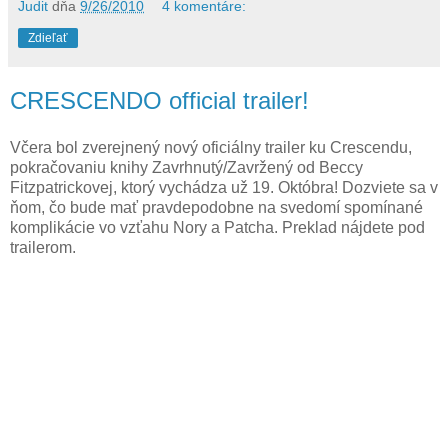
Judit
dňa
9/26/2010
4 komentáre:
Zdieľať
CRESCENDO official trailer!
Včera bol zverejnený nový oficiálny trailer ku Crescendu,
pokračovaniu knihy Zavrhnutý/Zavržený od Beccy
Fitzpatrickovej, ktorý vychádza už 19. Októbra! Dozviete sa v
ňom, čo bude mať pravdepodobne na svedomí spomínané
komplikácie vo vzťahu Nory a Patcha. Preklad nájdete pod
trailerom.