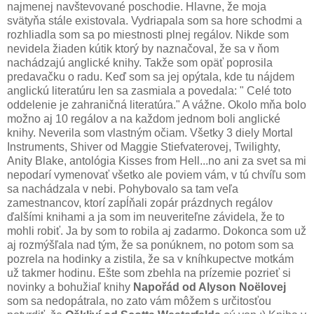
najmenej navštevované poschodie. Hlavne, že moja
svätyňa stále existovala. Vydriapala som sa hore schodmi a
rozhliadla som sa po miestnosti plnej regálov. Nikde som
nevidela žiaden kútik ktorý by naznačoval, že sa v ňom
nachádzajú anglické knihy. Takže som opäť poprosila
predavačku o radu. Keď som sa jej opýtala, kde tu nájdem
anglickú literatúru len sa zasmiala a povedala: " Celé toto
oddelenie je zahraničná literatúra." A vážne. Okolo mňa bolo
možno aj 10 regálov a na každom jednom boli anglické
knihy. Neverila som vlastným očiam. Všetky 3 diely Mortal
Instruments, Shiver od Maggie Stiefvaterovej, Twilighty,
Anity Blake, antológia Kisses from Hell...no ani za svet sa mi
nepodarí vymenovať všetko ale poviem vám, v tú chvíľu som
sa nachádzala v nebi. Pohybovalo sa tam veľa
zamestnancov, ktorí zapĺňali zopár prázdnych regálov
ďalšími knihami a ja som im neuveriteľne závidela, že to
mohli robiť. Ja by som to robila aj zadarmo. Dokonca som už
aj rozmýšľala nad tým, že sa ponúknem, no potom som sa
pozrela na hodinky a zistila, že sa v kníhkupectve motkám
už takmer hodinu. Ešte som zbehla na prízemie pozrieť si
novinky a bohužiaľ knihy
Napořád od Alyson Noëlovej
som sa nedopátrala, no zato vám môžem s určitosťou