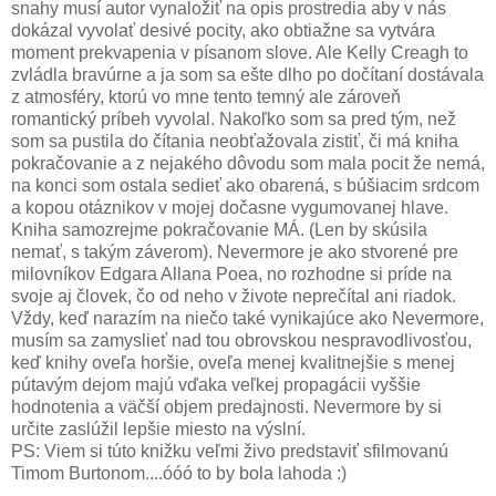
snahy musí autor vynaložiť na opis prostredia aby v nás
dokázal vyvolať desivé pocity, ako obtiažne sa vytvára
moment prekvapenia v písanom slove. Ale Kelly Creagh to
zvládla bravúrne a ja som sa ešte dlho po dočítaní dostávala
z atmosféry, ktorú vo mne tento temný ale zároveň
romantický príbeh vyvolal. Nakoľko som sa pred tým, než
som sa pustila do čítania neobťažovala zistiť, či má kniha
pokračovanie a z nejakého dôvodu som mala pocit že nemá,
na konci som ostala sedieť ako obarená, s búšiacim srdcom
a kopou otáznikov v mojej dočasne vygumovanej hlave.
Kniha samozrejme pokračovanie MÁ. (Len by skúsila
nemať, s takým záverom). Nevermore je ako stvorené pre
milovníkov Edgara Allana Poea, no rozhodne si príde na
svoje aj človek, čo od neho v živote neprečítal ani riadok.
Vždy, keď narazím na niečo také vynikajúce ako Nevermore,
musím sa zamyslieť nad tou obrovskou nespravodlivosťou,
keď knihy oveľa horšie, oveľa menej kvalitnejšie s menej
pútavým dejom majú vďaka veľkej propagácii vyššie
hodnotenia a väčší objem predajnosti. Nevermore by si
určite zaslúžil lepšie miesto na výslní.
PS: Viem si túto knižku veľmi živo predstaviť sfilmovanú
Timom Burtonom....óóó to by bola lahoda :)