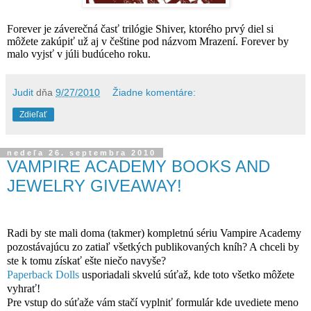
Forever je záverečná časť trilógie Shiver, ktorého prvý diel si
môžete zakúpiť už aj v češtine pod názvom Mrazení. Forever by
malo vyjsť v júli budúceho roku.
Judit
dňa
9/27/2010
Žiadne komentáre:
Zdieľať
nedeľa 26. septembra 2010
VAMPIRE ACADEMY BOOKS AND
JEWELRY GIVEAWAY!
Radi by ste mali doma (takmer) kompletnú sériu Vampire Academy
pozostávajúcu zo zatiaľ všetkých publikovaných kníh? A chceli by
ste k tomu získať ešte niečo navyše?
Paperback Dolls
usporiadali skvelú súťaž, kde toto všetko môžete
vyhrať!
Pre vstup do súťaže vám stačí vyplniť formulár kde uvediete meno