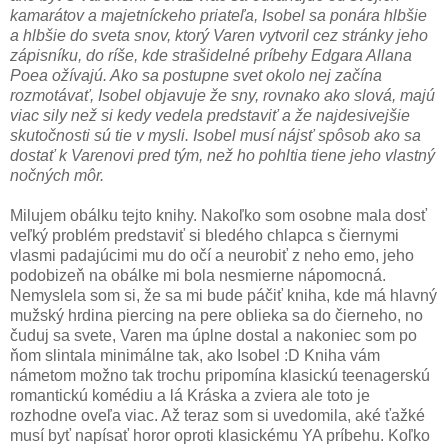
kamarátov a majetníckeho priateľa, Isobel sa ponára hlbšie
a hlbšie do sveta snov, ktorý Varen vytvoril cez stránky jeho
zápisníku, do ríše, kde strašidelné príbehy Edgara Allana
Poea ožívajú. Ako sa postupne svet okolo nej začína
rozmotávať, Isobel objavuje že sny, rovnako ako slová, majú
viac sily než si kedy vedela predstaviť a že najdesivejšie
skutočnosti sú tie v mysli. Isobel musí nájsť spôsob ako sa
dostať k Varenovi pred tým, než ho pohltia tiene jeho vlastný
nočných môr.
Milujem obálku tejto knihy. Nakoľko som osobne mala dosť
veľký problém predstaviť si bledého chlapca s čiernymi
vlasmi padajúcimi mu do očí a neurobiť z neho emo, jeho
podobizeň na obálke mi bola nesmierne nápomocná.
Nemyslela som si, že sa mi bude páčiť kniha, kde má hlavný
mužský hrdina piercing na pere oblieka sa do čierneho, no
čuduj sa svete, Varen ma úplne dostal a nakoniec som po
ňom slintala minimálne tak, ako Isobel :D Kniha vám
námetom možno tak trochu pripomína klasickú teenagerskú
romantickú komédiu a lá Kráska a zviera ale toto je
rozhodne oveľa viac. Až teraz som si uvedomila, aké ťažké
musí byť napísať horor oproti klasickému YA príbehu. Koľko