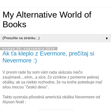
My Alternative World of
Books
▼
streda 29. septembra 2010
Ak ťa kleplo z Evermore, prečítaj si
Nevermore :)
V prvom rade by som vám rada ukázala niečo
zaujímavé....ehm...a síce, čo vznikne z pomerne peknej
obálky, ak sa niekto rozhodne, že na knihe potrebuje mať
silou mocou "českú devu".
Takto vyzerala pôvodná americká obálka Nevermore od
Alyson Noël :