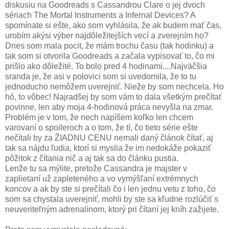
diskusiu na Goodreads s Cassandrou Clare o jej dvoch
sériach The Mortal Instruments a Infernal Devices? A
spomínate si ešte, ako som vyhlásila, že ak budem mať čas,
urobím akýsi výber najdôležitejších vecí a zverejním ho?
Dnes som mala pocit, že mám trochu času (tak hodinku) a
tak som si otvorila Goodreads a začala vypisovať to, čo mi
prišlo ako dôležité. To bolo pred 4 hodinami....Najväčšia
sranda je, že asi v polovici som si uvedomila, že to tu
jednoducho nemôžem uverejniť. Nieže by som nechcela. Ho
hó, to vôbec! Najradšej by som vám to dala všetkým prečítať
povinne, len aby moja 4-hodinová práca nevyšla na zmar.
Problém je v tom, že nech napíšem koľko len chcem
varovaní o spoileroch a o tom, že tí, čo tieto série ešte
nečítali by za ŽIADNU CENU nemali daný článok čítať, aj
tak sa nájdu ľudia, ktorí si myslia že im nedokáže pokaziť
pôžitok z čítania nič a aj tak sa do článku pustia.
Lenže tu sa mýlite, pretože Cassandra je majster v
zaplietaní už zapleteného a vo vymýšľaní extrémnych
koncov a ak by ste si prečítali čo i len jednu vetu z toho, čo
som sa chystala uverejniť, mohli by ste sa kľudne rozlúčiť s
neuveriteľným adrenalínom, ktorý pri čítaní jej kníh zažijete.