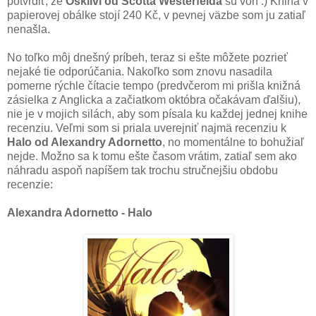
potvrdiť, že
Oškliví od Scotta Westerfelda
sú von :) Kniha v
papierovej obálke stojí 240 Kč, v pevnej väzbe som ju zatiaľ
nenašla.
No toľko môj dnešný príbeh, teraz si ešte môžete pozrieť
nejaké tie odporúčania. Nakoľko som znovu nasadila
pomerne rýchle čítacie tempo (predvčerom mi prišla knižná
zásielka z Anglicka a začiatkom októbra očakávam ďalšiu),
nie je v mojich silách, aby som písala ku každej jednej knihe
recenziu. Veľmi som si priala uverejniť najmä recenziu k
Halo od Alexandry Adornetto
, no momentálne to bohužiaľ
nejde. Možno sa k tomu ešte časom vrátim, zatiaľ sem ako
náhradu aspoň napíšem tak trochu stručnejšiu obdobu
recenzie:
Alexandra Adornetto - Halo