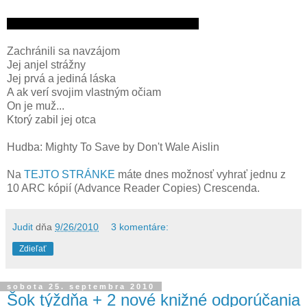
Zachránili sa navzájom
Jej anjel strážny
Jej prvá a jediná láska
A ak verí svojim vlastným očiam
On je muž...
Ktorý zabil jej otca
Hudba: Mighty To Save by Don't Wale Aislin
Na
TEJTO STRÁNKE
máte dnes možnosť vyhrať jednu z
10 ARC kópií (Advance Reader Copies) Crescenda.
Judit
dňa
9/26/2010
3 komentáre:
Zdieľať
sobota 25. septembra 2010
Šok týždňa + 2 nové knižné odporúčania