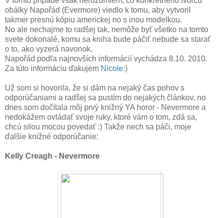
V tomto prípade však nerozumiem, čo konkrétneho tvorcu
obálky Napořád (Evermore) viedlo k tomu, aby vytvoril
takmer presnú kópiu americkej no s inou modelkou.
No ale nechajme to radšej tak, nemôže byť všetko na tomto
svete dokonalé, komu sa kniha bude páčiť nebude sa starať
o to, ako vyzerá navonok.
Napořád podľa najnovších informácií vychádza 8.10. 2010.
Za túto informáciu ďakujem
Nicole
:)
Už som si hovorila, že si dám na nejaký čas pohov s
odporúčaniami a radšej sa pustím do nejakých článkov, no
dnes som dočítala môj prvý knižný YA horor - Nevermore a
nedokážem ovládať svoje ruky, ktoré vám o tom, zdá sa,
chcú silou mocou povedať :) Takže nech sa páči, moje
ďalšie knižné odporúčanie:
Kelly Creagh - Nevermore