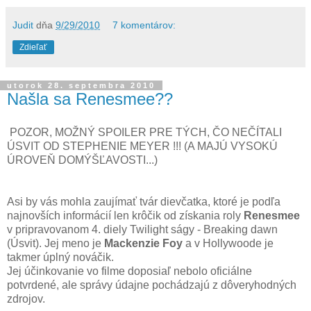
Judit
dňa
9/29/2010
7 komentárov:
Zdieľať
utorok 28. septembra 2010
Našla sa Renesmee??
POZOR, MOŽNÝ SPOILER PRE TÝCH, ČO NEČÍTALI
ÚSVIT OD STEPHENIE MEYER !!! (A MAJÚ VYSOKÚ
ÚROVEŇ DOMÝŠĽAVOSTI...)
Asi by vás mohla zaujímať tvár dievčatka, ktoré je podľa
najnovších informácií len krôčik od získania roly
Renesmee
v pripravovanom 4. diely Twilight ságy - Breaking dawn
(Úsvit). Jej meno je
Mackenzie Foy
a v Hollywoode je
takmer úplný nováčik.
Jej účinkovanie vo filme doposiaľ nebolo oficiálne
potvrdené, ale správy údajne pochádzajú z dôveryhodných
zdrojov.