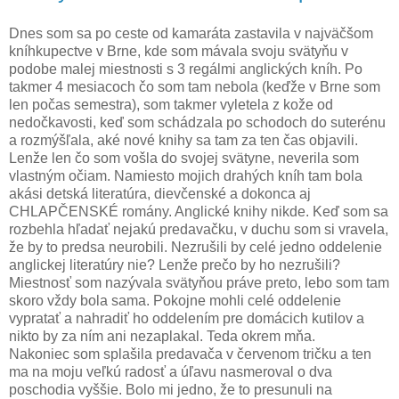
Dnes som sa po ceste od kamaráta zastavila v najväčšom
kníhkupectve v Brne, kde som mávala svoju svätyňu v
podobe malej miestnosti s 3 regálmi anglických kníh. Po
takmer 4 mesiacoch čo som tam nebola (keďže v Brne som
len počas semestra), som takmer vyletela z kože od
nedočkavosti, keď som schádzala po schodoch do suterénu
a rozmýšľala, aké nové knihy sa tam za ten čas objavili.
Lenže len čo som vošla do svojej svätyne, neverila som
vlastným očiam. Namiesto mojich drahých kníh tam bola
akási detská literatúra, dievčenské a dokonca aj
CHLAPČENSKÉ romány. Anglické knihy nikde. Keď som sa
rozbehla hľadať nejakú predavačku, v duchu som si vravela,
že by to predsa neurobili. Nezrušili by celé jedno oddelenie
anglickej literatúry nie? Lenže prečo by ho nezrušili?
Miestnosť som nazývala svätyňou práve preto, lebo som tam
skoro vždy bola sama. Pokojne mohli celé oddelenie
vypratať a nahradiť ho oddelením pre domácich kutilov a
nikto by za ním ani nezaplakal. Teda okrem mňa.
Nakoniec som splašila predavača v červenom tričku a ten
ma na moju veľkú radosť a úľavu nasmeroval o dva
poschodia vyššie. Bolo mi jedno, že to presunuli na