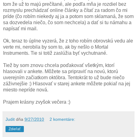
tom že už to majú prečítané, ale podľa mňa je rozdiel bez
rozmyslu prechádzať online články a čítať za radom čo mi
príde (čo robím niekedy aj ja a potom som sklamaná, že som
sa dozvedela niečo, čo som nechcela) a dať si tu námahu a
napísať mi mail.
Ok, teraz to úplne vyzerá, že z toho robím obrovskú vedu ale
verte mi, nerobila by som to, ak by nešlo o Mortal
Instruments. Tie si totiž zaslúžia byť vychutnané.
Tiež by som znovu chcela poďakovať všetkým, ktorí
hlasovali v ankete. Môžete sa pripraviť na novú, ktorú
uverejním začiatkom októbra. Tentokrát to už bude niečo
záživnejšie :) Hlasovať v starej ankete môžete pokiaľ na jej
miesto nepríde nová.
Prajem krásny zvyšok večera :)
Judit
dňa
9/27/2010
2 komentáre:
Zdieľať